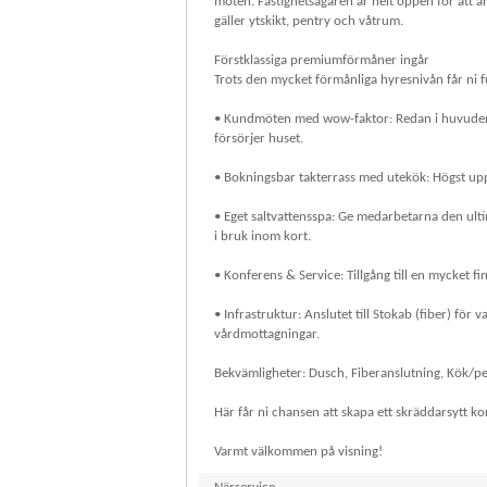
möten. Fastighetsägaren är helt öppen för att an
gäller ytskikt, pentry och våtrum.
Förstklassiga premiumförmåner ingår
Trots den mycket förmånliga hyresnivån får ni f
• Kundmöten med wow-faktor: Redan i huvudentré
försörjer huset.
• Bokningsbar takterrass med utekök: Högst upp i
• Eget saltvattensspa: Ge medarbetarna den ult
i bruk inom kort.
• Konferens & Service: Tillgång till en mycket f
• Infrastruktur: Anslutet till Stokab (fiber) f
vårdmottagningar.
Bekvämligheter: Dusch, Fiberanslutning, Kök/
Här får ni chansen att skapa ett skräddarsytt kon
Varmt välkommen på visning!