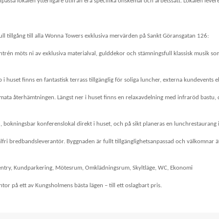
passa lokalen ytterligare utifrån era specifika önskemål och arbetssätt. Lokalen leve
ull tillgång till alla Wonna Towers exklusiva mervärden på Sankt Göransgatan 126:
n möts ni av exklusiva materialval, gulddekor och stämningsfull klassisk musik som s
 huset finns en fantastisk terrass tillgänglig för soliga luncher, externa kundevents e
imata återhämtningen. Längst ner i huset finns en relaxavdelning med infraröd bastu
in, bokningsbar konferenslokal direkt i huset, och på sikt planeras en lunchrestaurang 
ör valfri bredbandsleverantör. Byggnaden är fullt tillgänglighetsanpassad och välkomn
pentry, Kundparkering, Mötesrum, Omklädningsrum, Skyltläge, WC, Ekonomi
tor på ett av Kungsholmens bästa lägen – till ett oslagbart pris.