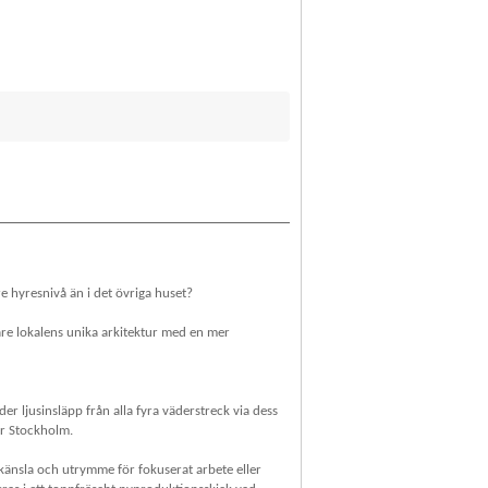
re hyresnivå än i det övriga huset?
vare lokalens unika arkitektur med en mer
r ljusinsläpp från alla fyra väderstreck via dess
er Stockholm.
känsla och utrymme för fokuserat arbete eller