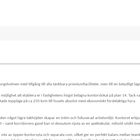
ungsholmen med tillgång till alla tänkbara premiumfaciliteter, men till en betydligt läg
k möjlighet att etablera er i fastighetens högst belägna kontorslokal på plan 14. Tack 
tade toppläge på ca 250 kvm till husets absolut mest ekonomiskt fördelaktiga hyra.
den något lägre takhöjden skapar en intim och fokuserad arbetsmiljö. Kontoret erbjude
yt – samt korridorens gavel kan ni dessutom njuta av en spektakulär, milsvid utsikt öv
v mix av öppen kontorsyta och separata rum, vilket ger en perfekt balans mellan team