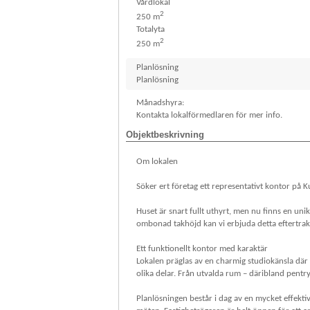
Vårdlokal
2
250 m
Totalyta
2
250 m
Planlösning
Planlösning
Månadshyra:
Kontakta lokalförmedlaren för mer info.
Objektbeskrivning
Om lokalen
Söker ert företag ett representativt kontor på K
Huset är snart fullt uthyrt, men nu finns en uni
ombonad takhöjd kan vi erbjuda detta eftertrak
Ett funktionellt kontor med karaktär
Lokalen präglas av en charmig studiokänsla där 
olika delar. Från utvalda rum – däribland pentr
Planlösningen består i dag av en mycket effekti