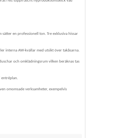
reras i ett toppfräscht nyproduktionsskick vad
ätter en professionell ton. Tre exklusiva hissar
ller interna AW-kvällar med utsikt över takåsarna.
, duschar och omklädningsrum vilken beräknas tas
i entréplan.
ar även omomsade verksamheter, exempelvis